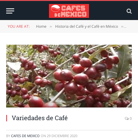
YOU ARE AT:
Home
Historia del Café y el Café en México
Varied
»
»
Variedades de Café
0
BY
CAFES DE MEXICO
ON
29 DICIEMBRE 2020