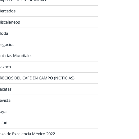
ercados
isceláneos
oda
egocios
oticias Mundiales
axaca
RECIOS DEL CAFÉ EN CAMPO (NOTICIAS)
ecetas
evista
oya
alud
aza de Excelencia México 2022