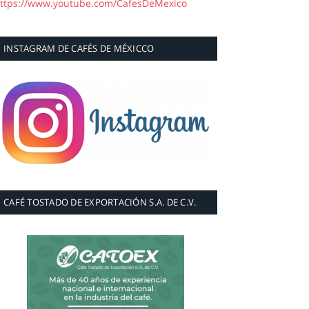
ttps://www.youtube.com/CafesDeMexico
INSTAGRAM DE CAFÉS DE MÉXICCO
CAFÉ TOSTADO DE EXPORTACIÓN S.A. DE C.V.