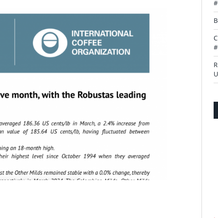
#
B
C
#
R
U