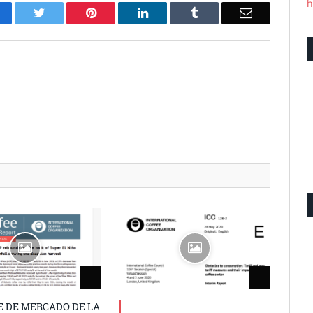
h
acebook
Twitter
Pinterest
LinkedIn
Tumblr
Email
E DE MERCADO DE LA