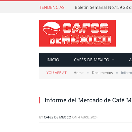
TENDENCIAS
Boletín Semanal No.159 28 de
INICIO
CAFÉS DE MÉXICO
A
YOU ARE AT:
Home
Documentos
Inform
»
»
Informe del Mercado de Café M
BY
CAFES DE MEXICO
ON
4 ABRIL 2024