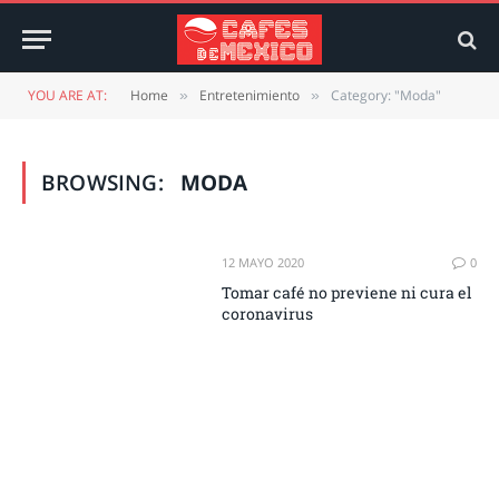
YOU ARE AT:
Home
Entretenimiento
Category: "Moda"
»
»
BROWSING:
MODA
12 MAYO 2020
0
Tomar café no previene ni cura el
coronavirus