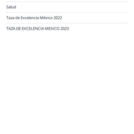
Salud
Taza de Excelencia México 2022
TAZA DE EXCELENCIA MEXICO 2023
Veracruz
NUBE DE ETIQUETAS
AMECAFÉ
arábica
Brasil
Abono
cafeticultura
café
cafetalera
Café 2023
Café Arábica
Cafés de México
café verde