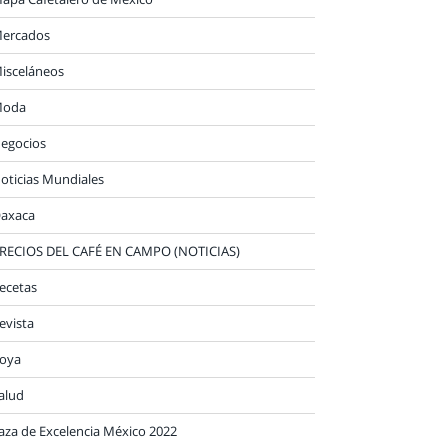
ercados
isceláneos
oda
egocios
oticias Mundiales
axaca
RECIOS DEL CAFÉ EN CAMPO (NOTICIAS)
ecetas
evista
oya
alud
aza de Excelencia México 2022