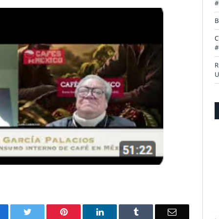
#
B
C
#
R
U
acebook
Twitter
Pinterest
LinkedIn
Tumblr
Email