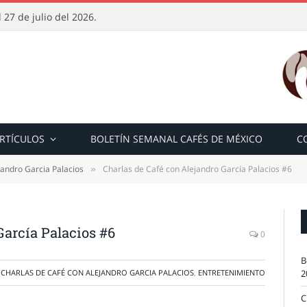
 27 de julio del 2026.
RTÍCULOS
BOLETÍN SEMANAL CAFÉS DE MÉXICO
C
jandro Garcia Palacios
Charlas de Café con Alejandro García Palacios #6
»
García Palacios #6
0
B
CHARLAS DE CAFÉ CON ALEJANDRO GARCIA PALACIOS
,
ENTRETENIMIENTO
2
C