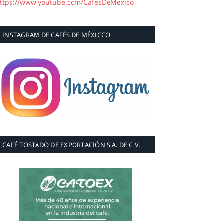
ttps://www.youtube.com/CafesDeMexico
INSTAGRAM DE CAFÉS DE MÉXICCO
CAFÉ TOSTADO DE EXPORTACIÓN S.A. DE C.V.