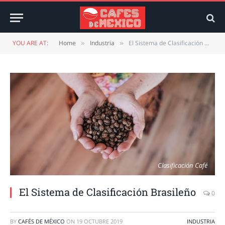
YOU ARE AT:
Home
Industria
El Sistema de Clasificación Brasileño
»
»
Clasificación Café
El Sistema de Clasificación Brasileño
0
BY
CAFÉS DE MÉXICO
ON
19 OCTUBRE 2019
INDUSTRIA