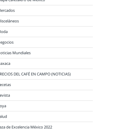
ercados
isceláneos
oda
egocios
oticias Mundiales
axaca
RECIOS DEL CAFÉ EN CAMPO (NOTICIAS)
ecetas
evista
oya
alud
aza de Excelencia México 2022