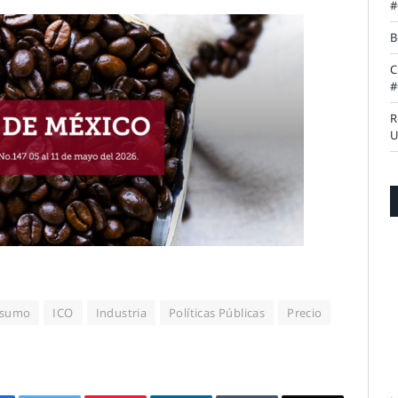
#
B
C
#
R
U
sumo
ICO
Industria
Políticas Públicas
Precio