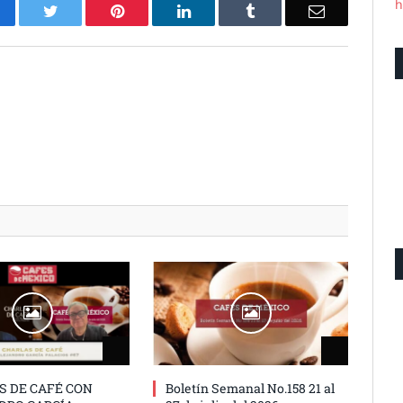
h
acebook
Twitter
Pinterest
LinkedIn
Tumblr
Email
S DE CAFÉ CON
Boletín Semanal No.158 21 al