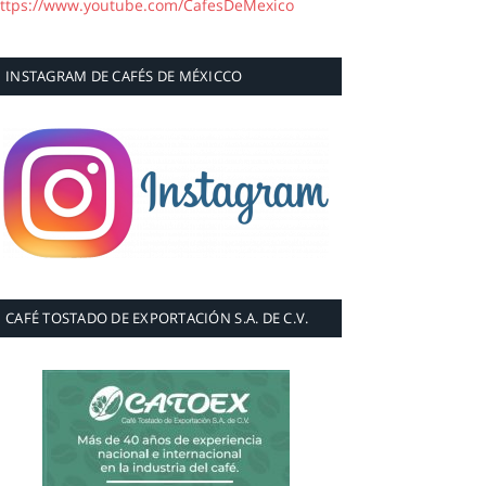
ttps://www.youtube.com/CafesDeMexico
INSTAGRAM DE CAFÉS DE MÉXICCO
CAFÉ TOSTADO DE EXPORTACIÓN S.A. DE C.V.