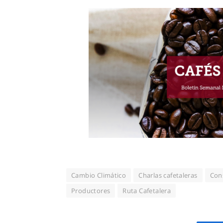
Cambio Climático
Charlas cafetaleras
Con
Productores
Ruta Cafetalera