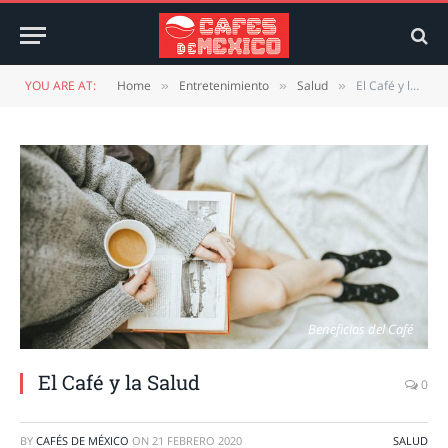
YOU ARE AT:
Home
Entretenimiento
Salud
El Café y la Salud
»
»
»
Beneficios del Café
El Café y la Salud
0
BY
CAFÉS DE MÉXICO
ON
21 FEBRERO 2020
SALUD