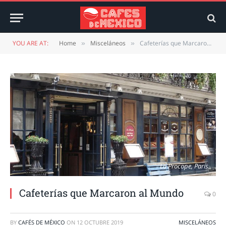
YOU ARE AT:
Home
Misceláneos
Cafeterías que Marcaron al Mundo
»
»
La Procope, París
Cafeterías que Marcaron al Mundo
0
BY
CAFÉS DE MÉXICO
ON
12 OCTUBRE 2019
MISCELÁNEOS