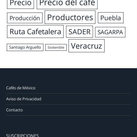
Precio del café
Precio
Productores
Puebla
Producción
Ruta Cafetalera
SADER
SAGARPA
Veracruz
Santiago Arguello
Sostenible
Cafés de México
Aviso de Privacidad
Contacto
SUSCRIPCIONES