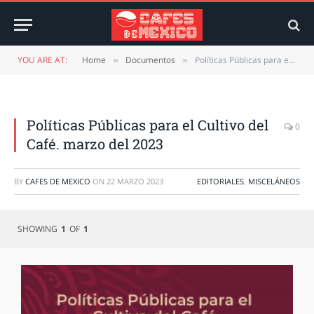
YOU ARE AT:
Home
Documentos
Políticas Públicas para el Cultivo del Café. marzo del 2023
»
»
Políticas Públicas para el Cultivo del
0
Café. marzo del 2023
BY
CAFES DE MEXICO
ON
22 MARZO 2023
EDITORIALES
,
MISCELÁNEOS
SHOWING
1
OF
1