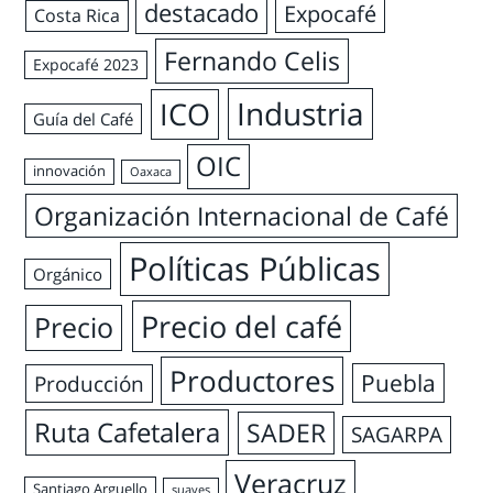
destacado
Expocafé
Costa Rica
Fernando Celis
Expocafé 2023
Industria
ICO
Guía del Café
OIC
innovación
Oaxaca
Organización Internacional de Café
Políticas Públicas
Orgánico
Precio del café
Precio
Productores
Puebla
Producción
Ruta Cafetalera
SADER
SAGARPA
Veracruz
Santiago Arguello
suaves