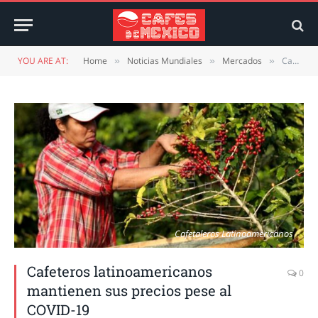
YOU ARE AT:
Home
Noticias Mundiales
Mercados
Cafeteros latinoamericanos mantienen sus precios pese al COVID-19
»
»
»
Cafetaleros Latinoamericanos
Cafeteros latinoamericanos
0
mantienen sus precios pese al
COVID-19