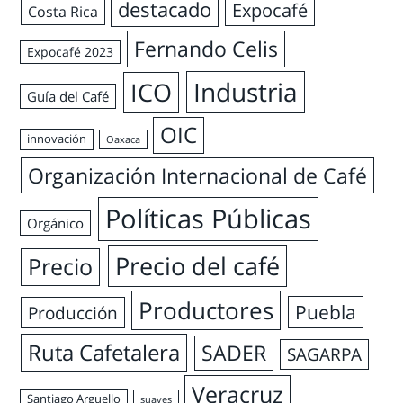
destacado
Expocafé
Costa Rica
Fernando Celis
Expocafé 2023
Industria
ICO
Guía del Café
OIC
innovación
Oaxaca
Organización Internacional de Café
Políticas Públicas
Orgánico
Precio del café
Precio
Productores
Puebla
Producción
Ruta Cafetalera
SADER
SAGARPA
Veracruz
Santiago Arguello
suaves