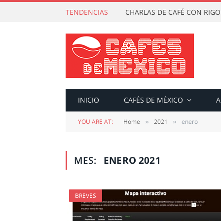
TENDENCIAS
CHARLAS DE CAFÉ CON RIG
INICIO
CAFÉS DE MÉXICO
A
YOU ARE AT:
Home
2021
enero
»
»
MES:
ENERO 2021
BREVES