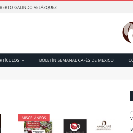
OBERTO GALINDO VELÁZQUEZ
RTÍCULOS
BOLETÍN SEMANAL CAFÉS DE MÉXICO
C
C
MISCELÁNEOS
V
B