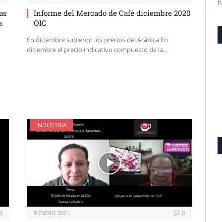
h
as
Informe del Mercado de Café diciembre 2020
a
OIC
En diciembre subieron los precios del Arábica En
diciembre el precio indicativo compuesto de la…
n
INDUSTRIA
0
9 ENERO 2021
0