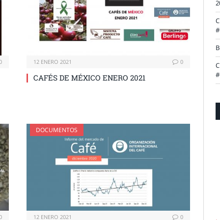
2
C
#
B
0
12 ENERO 2021
0
C
#
CAFÉS DE MÉXICO ENERO 2021
DOCUMENTOS
0
12 ENERO 2021
0