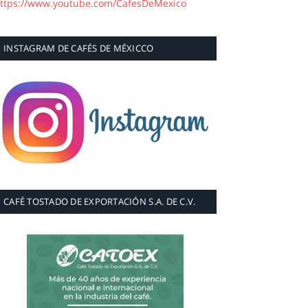
ttps://www.youtube.com/CafesDeMexico
INSTAGRAM DE CAFÉS DE MÉXICCO
CAFÉ TOSTADO DE EXPORTACIÓN S.A. DE C.V.