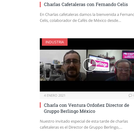
Charlas Cafetaleras con Fernando Celis
En Charlas cafetaleras damos la bienvenida a Fernan
Celis, colaborador de Cafés de México desde…
INDUSTRIA
4 ENERO 2021
Charla con Ventura Ordoñez Director de
Gruppo Berlingo México
Nuestro invitado especial de esta tarde de charlas
cafetaleras es el Director de Gruppo Berlingo,…