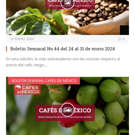
31 ENERO 2024
0
Boletín Semanal No.44 del 24 al 31 de enero 2024
En esta edición, lo más sobresaliente son las noticias respecto al
precio del café, riesgo…
BOLETÍN SEMANAL CAFÉS DE MÉXICO