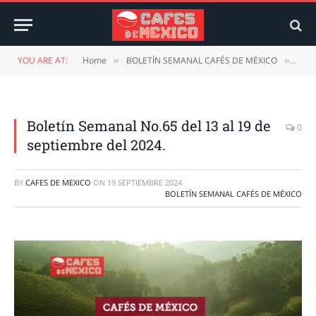
YOU ARE AT:
Home
BOLETÍN SEMANAL CAFÉS DE MÉXICO
Bole
»
»
Boletín Semanal No.65 del 13 al 19 de
0
septiembre del 2024.
BY
CAFES DE MEXICO
ON
19 SEPTIEMBRE 2024
BOLETÍN SEMANAL CAFÉS DE MÉXICO