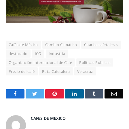
Cafés de México
Cambio Climático
Charlas cafetaleras
destacado
ICO
Industria
Organización Internacional de Café
Políticas Públicas
Precio del café
Ruta Cafetalera
Veracruz
Facebook
Twitter
Pinterest
LinkedIn
Tumblr
Email
CAFES DE MEXICO