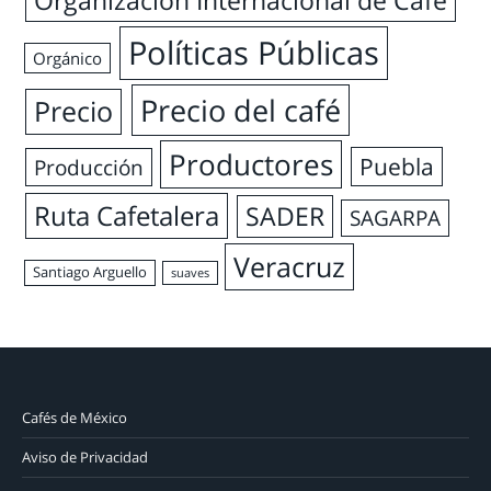
Organización Internacional de Café
Políticas Públicas
Orgánico
Precio del café
Precio
Productores
Puebla
Producción
Ruta Cafetalera
SADER
SAGARPA
Veracruz
Santiago Arguello
suaves
Cafés de México
Aviso de Privacidad