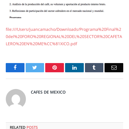
file:///Users/juancamacho/Downloads/Programa%20Final%2
0del%20FORO%20REGIONAL%20DEL%20SECTOR%20CAFETA
LERO%20EN%20ME%CC%81XICO.pdf
Facebook
Twitter
Pinterest
LinkedIn
Tumblr
Email
CAFES DE MEXICO
RELATED
POSTS