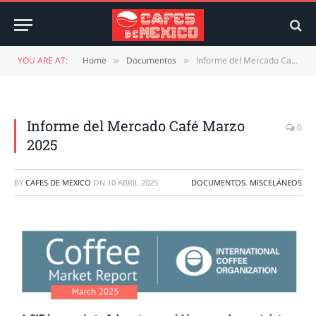
YOU ARE AT:
Home
Documentos
Informe del Mercado Café Marzo 2025
»
»
Informe del Mercado Café Marzo
0
2025
BY
CAFES DE MEXICO
ON
10 ABRIL 2025
DOCUMENTOS
,
MISCELÁNEOS