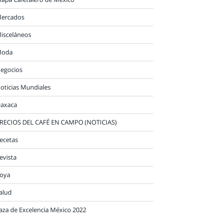
ercados
isceláneos
oda
egocios
oticias Mundiales
axaca
RECIOS DEL CAFÉ EN CAMPO (NOTICIAS)
ecetas
evista
oya
alud
aza de Excelencia México 2022