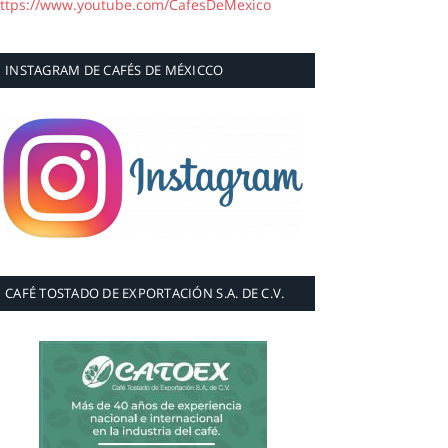
ttps://www.youtube.com/CafesDeMexico
INSTAGRAM DE CAFÉS DE MÉXICCO
CAFÉ TOSTADO DE EXPORTACIÓN S.A. DE C.V.