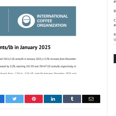
#
B
C
#
R
U
acebook
Twitter
Pinterest
LinkedIn
Tumblr
Email