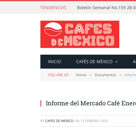
TENDENCIAS
Boletín Semanal No.159 28 de
INICIO
CAFÉS DE MÉXICO
A
YOU ARE AT:
Home
Documentos
Inform
»
»
Informe del Mercado Café Ener
BY
CAFES DE MEXICO
ON
13 FEBRERO 2025