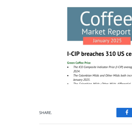
F
SHARE.