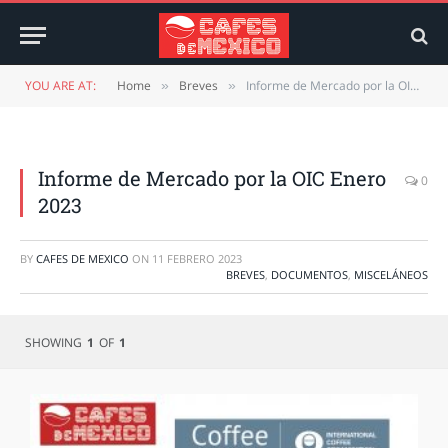
YOU ARE AT:
Home
Breves
Informe de Mercado por la OIC Enero 2023
»
»
Informe de Mercado por la OIC Enero
0
2023
BY
CAFES DE MEXICO
ON
11 FEBRERO 2023
BREVES
,
DOCUMENTOS
,
MISCELÁNEOS
SHOWING
1
OF
1