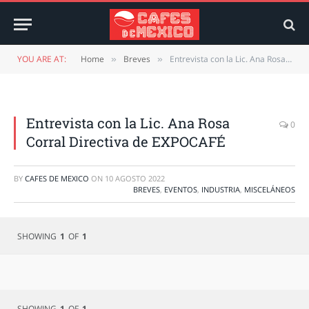
YOU ARE AT:
Home
Breves
Entrevista con la Lic. Ana Rosa Corral Directiva de EXPOCAFÉ
»
»
Entrevista con la Lic. Ana Rosa
0
Corral Directiva de EXPOCAFÉ
BY
CAFES DE MEXICO
ON
10 AGOSTO 2022
BREVES
,
EVENTOS
,
INDUSTRIA
,
MISCELÁNEOS
SHOWING
1
OF
1
SHOWING
1
OF
1