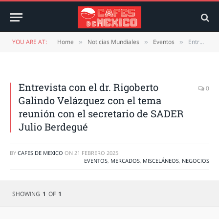
YOU ARE AT:
Home
Noticias Mundiales
Eventos
Entrevista con el dr. Rigoberto Galindo Velázquez con el tema reunión con el secretario de SADER Julio Berdegué
»
»
»
Entrevista con el dr. Rigoberto
0
Galindo Velázquez con el tema
reunión con el secretario de SADER
Julio Berdegué
BY
CAFES DE MEXICO
ON
21 FEBRERO 2025
EVENTOS
,
MERCADOS
,
MISCELÁNEOS
,
NEGOCIOS
SHOWING
1
OF
1