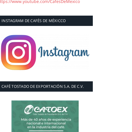
ttps://www.youtube.com/CafesDeMexico
INSTAGRAM DE CAFÉS DE MÉXICCO
CAFÉ TOSTADO DE EXPORTACIÓN S.A. DE C.V.