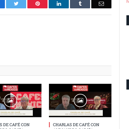
h
acebook
Twitter
Pinterest
LinkedIn
Tumblr
Email
S DE CAFÉ CON
CHARLAS DE CAFÉ CON