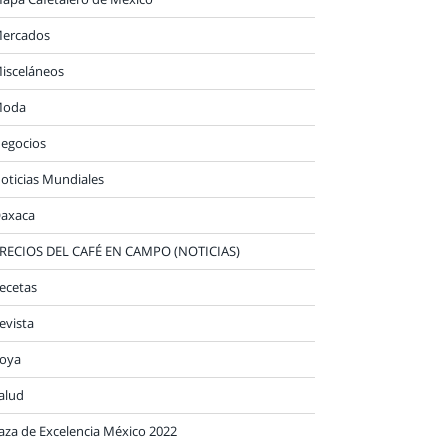
ercados
isceláneos
oda
egocios
oticias Mundiales
axaca
RECIOS DEL CAFÉ EN CAMPO (NOTICIAS)
ecetas
evista
oya
alud
aza de Excelencia México 2022