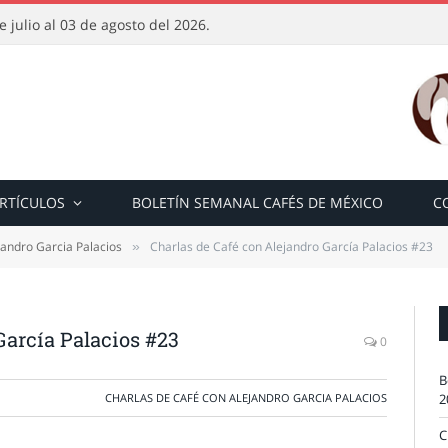
 julio al 03 de agosto del 2026.
RTÍCULOS
BOLETÍN SEMANAL CAFÉS DE MÉXICO
C
jandro Garcia Palacios
Charlas de Café con Alejandro García Palacios #23
»
García Palacios #23
0
B
CHARLAS DE CAFÉ CON ALEJANDRO GARCIA PALACIOS
2
C