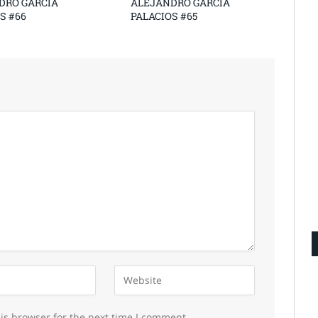
DRO GARCÍA
ALEJANDRO GARCÍA
S #66
PALACIOS #65
is browser for the next time I comment.