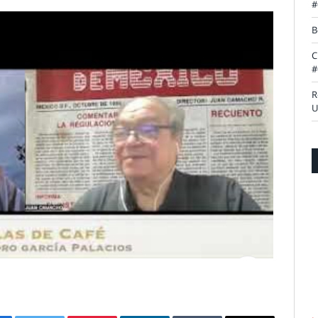
#
B
C
#
R
U