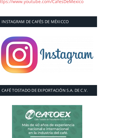
ttps://www.youtube.com/CafesDeMexico
INSTAGRAM DE CAFÉS DE MÉXICCO
CAFÉ TOSTADO DE EXPORTACIÓN S.A. DE C.V.