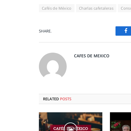
Cafés de México
Charlas cafetaleras
Cons
F
SHARE.
CAFES DE MEXICO
RELATED
POSTS