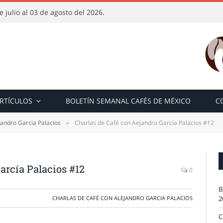
 julio al 03 de agosto del 2026.
RTÍCULOS
BOLETÍN SEMANAL CAFÉS DE MÉXICO
C
jandro Garcia Palacios
Charlas de Café con Aejandro García Palacios #12
»
arcía Palacios #12
0
B
CHARLAS DE CAFÉ CON ALEJANDRO GARCIA PALACIOS
2
C