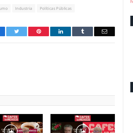
h
umo
Industria
Políticas Públicas
acebook
Twitter
Pinterest
LinkedIn
Tumblr
Email