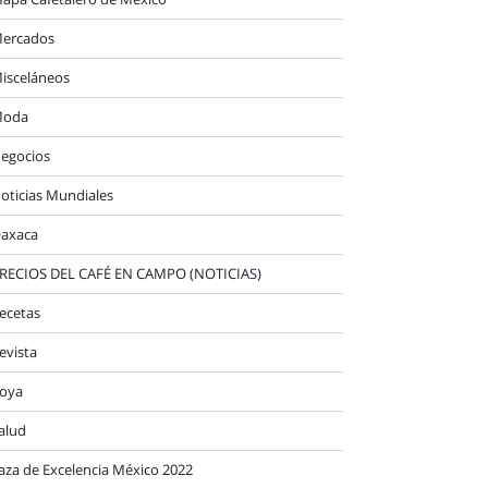
ercados
isceláneos
oda
egocios
oticias Mundiales
axaca
RECIOS DEL CAFÉ EN CAMPO (NOTICIAS)
ecetas
evista
oya
alud
aza de Excelencia México 2022