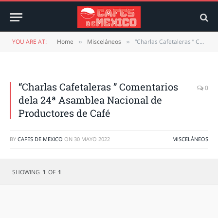
YOU ARE AT:
Home
Misceláneos
“Charlas Cafetaleras ” Comentarios dela 24ª Asamblea Nacional de Productores de Café
»
»
“Charlas Cafetaleras ” Comentarios
0
dela 24ª Asamblea Nacional de
Productores de Café
BY
CAFES DE MEXICO
ON
30 MAYO 2022
MISCELÁNEOS
SHOWING
1
OF
1