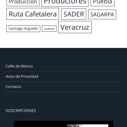
Productores
Puebla
Producción
Ruta Cafetalera
SADER
SAGARPA
Veracruz
Santiago Arguello
suaves
Cafés de México
Aviso de Privacidad
Contacto
SUSCRIPCIONES