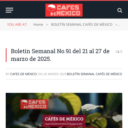
YOU ARE AT:
Home
BOLETÍN SEMANAL CAFÉS DE MÉXICO
Bole
»
»
Boletín Semanal No.91 del 21 al 27 de
0
marzo de 2025.
BY
CAFES DE MEXICO
ON
26 MARZO 2025
BOLETÍN SEMANAL CAFÉS DE MÉXICO