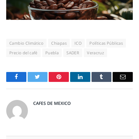
Cambio Climático
Chiapas
ICO
Políticas Públicas
Precio del café
Puebla
SADER
Veracruz
Facebook
Twitter
Pinterest
LinkedIn
Tumblr
Email
CAFES DE MEXICO