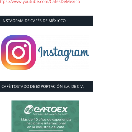
ttps://www.youtube.com/CafesDeMexico
INSTAGRAM DE CAFÉS DE MÉXICCO
CAFÉ TOSTADO DE EXPORTACIÓN S.A. DE C.V.