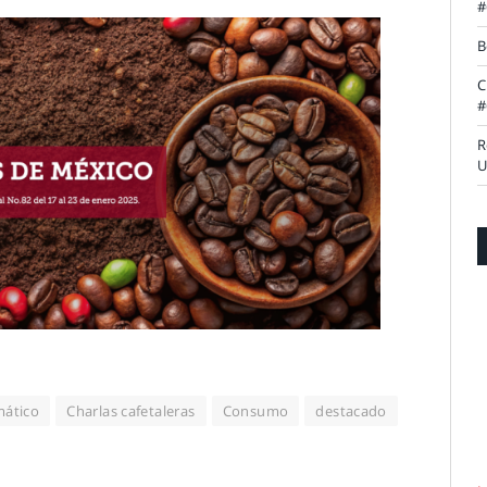
#
B
C
#
R
U
mático
Charlas cafetaleras
Consumo
destacado