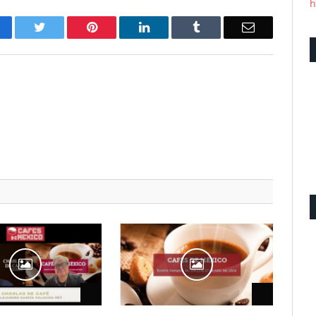
h
acebook
Twitter
Pinterest
LinkedIn
Tumblr
Email