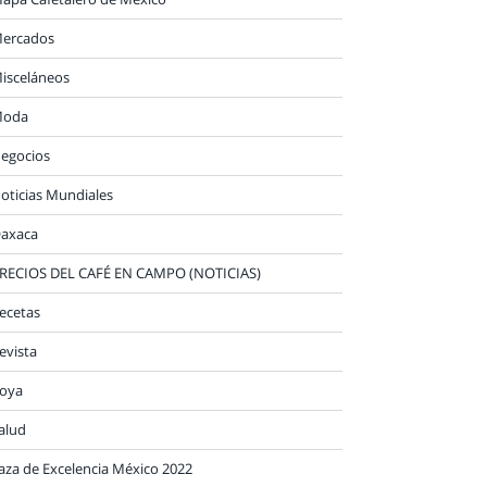
ercados
isceláneos
oda
egocios
oticias Mundiales
axaca
RECIOS DEL CAFÉ EN CAMPO (NOTICIAS)
ecetas
evista
oya
alud
aza de Excelencia México 2022