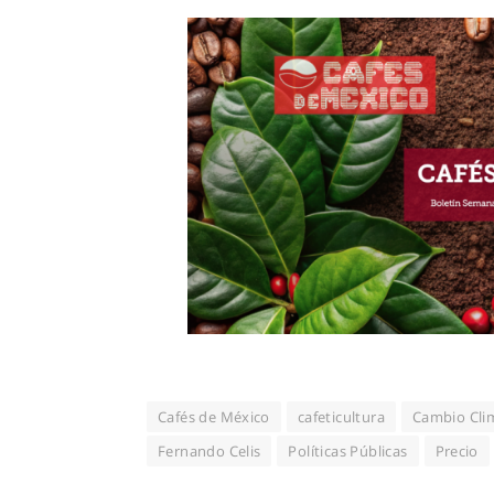
Cafés de México
cafeticultura
Cambio Cli
Fernando Celis
Políticas Públicas
Precio