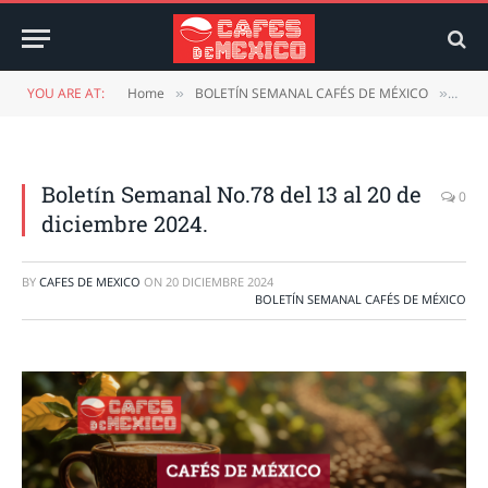
YOU ARE AT:
Home
BOLETÍN SEMANAL CAFÉS DE MÉXICO
Bole
»
»
Boletín Semanal No.78 del 13 al 20 de
0
diciembre 2024.
BY
CAFES DE MEXICO
ON
20 DICIEMBRE 2024
BOLETÍN SEMANAL CAFÉS DE MÉXICO