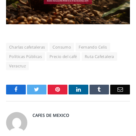
Charlas cafetaleras
Consumo
Fernando Celis
Políticas Públicas
Precio del café
Ruta Cafetalera
Veracruz
Facebook
Twitter
Pinterest
LinkedIn
Tumblr
Email
CAFES DE MEXICO