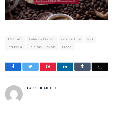
AMECAFÉ
Cafés de México
cafeticultura
ICO
Industria
Políticas Públicas
Precio
Facebook
Twitter
Pinterest
LinkedIn
Tumblr
Email
CAFES DE MEXICO