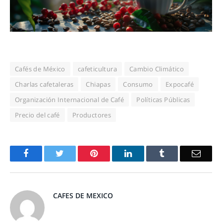
Cafés de México
cafeticultura
Cambio Climático
Charlas cafetaleras
Chiapas
Consumo
Expocafé
Organización Internacional de Café
Políticas Públicas
Precio del café
Productores
Facebook
Twitter
Pinterest
LinkedIn
Tumblr
Email
CAFES DE MEXICO