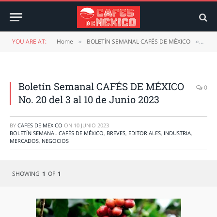
YOU ARE AT:
Home
BOLETÍN SEMANAL CAFÉS DE MÉXICO
Bole
»
»
Boletín Semanal CAFÉS DE MÉXICO
0
No. 20 del 3 al 10 de Junio 2023
BY
CAFES DE MEXICO
ON
10 JUNIO 2023
BOLETÍN SEMANAL CAFÉS DE MÉXICO
,
BREVES
,
EDITORIALES
,
INDUSTRIA
,
MERCADOS
,
NEGOCIOS
SHOWING
1
OF
1