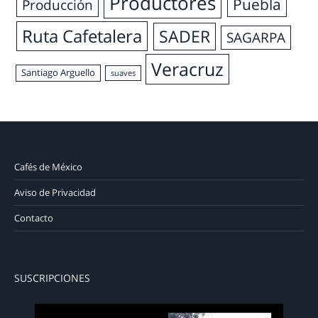
Productores
Puebla
Producción
Ruta Cafetalera
SADER
SAGARPA
Veracruz
Santiago Arguello
suaves
Cafés de México
Aviso de Privacidad
Contacto
SUSCRIPCIONES