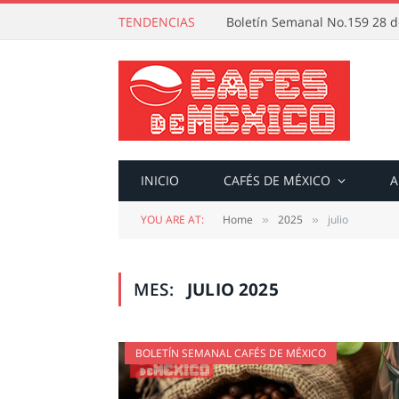
TENDENCIAS
Boletín Semanal No.159 28 de
INICIO
CAFÉS DE MÉXICO
A
YOU ARE AT:
Home
2025
julio
»
»
MES:
JULIO 2025
BOLETÍN SEMANAL CAFÉS DE MÉXICO