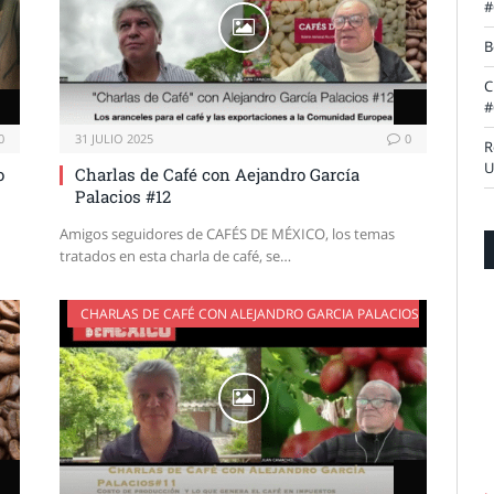
#
B
C
#
0
31 JULIO 2025
0
R
U
o
Charlas de Café con Aejandro García
Palacios #12
Amigos seguidores de CAFÉS DE MÉXICO, los temas
tratados en esta charla de café, se…
CHARLAS DE CAFÉ CON ALEJANDRO GARCIA PALACIOS