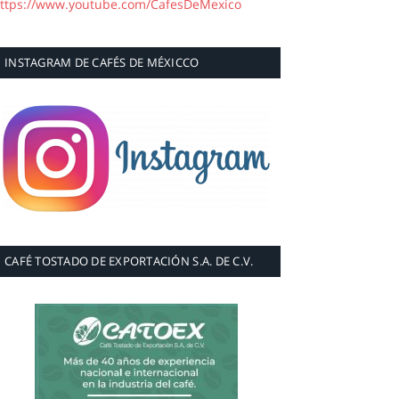
ttps://www.youtube.com/CafesDeMexico
INSTAGRAM DE CAFÉS DE MÉXICCO
CAFÉ TOSTADO DE EXPORTACIÓN S.A. DE C.V.