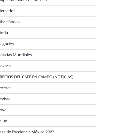
ercados
isceláneos
oda
egocios
oticias Mundiales
axaca
RECIOS DEL CAFÉ EN CAMPO (NOTICIAS)
ecetas
evista
oya
alud
aza de Excelencia México 2022