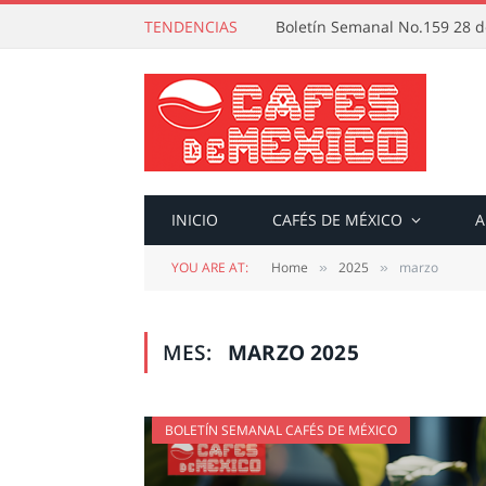
TENDENCIAS
Boletín Semanal No.159 28 de
INICIO
CAFÉS DE MÉXICO
A
YOU ARE AT:
Home
2025
marzo
»
»
MES:
MARZO 2025
BOLETÍN SEMANAL CAFÉS DE MÉXICO