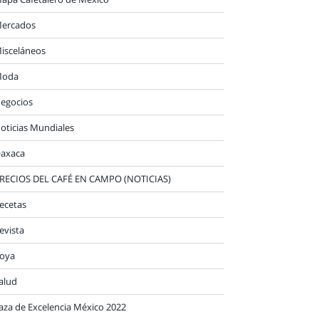
ercados
isceláneos
oda
egocios
oticias Mundiales
axaca
RECIOS DEL CAFÉ EN CAMPO (NOTICIAS)
ecetas
evista
oya
alud
aza de Excelencia México 2022