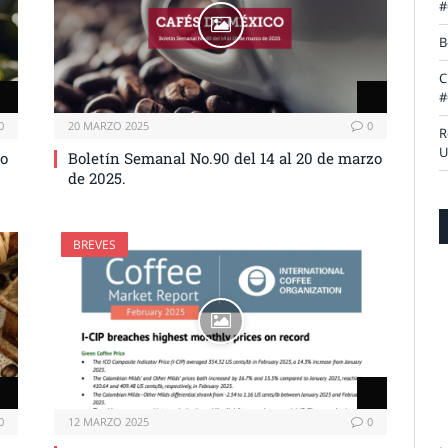
#
B
C
#
0
20 MARZO 2025
0
R
U
zo
Boletín Semanal No.90 del 14 al 20 de marzo
de 2025.
BREVES
0
12 MARZO 2025
0