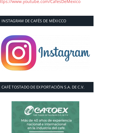
ttps://www.youtube.com/CafesDeMexico
INSTAGRAM DE CAFÉS DE MÉXICCO
CAFÉ TOSTADO DE EXPORTACIÓN S.A. DE C.V.