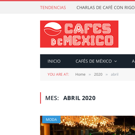
TENDENCIAS
CHARLAS DE CAFÉ CON RIG
INICIO
CAFÉS DE MÉXICO
A
YOU ARE AT:
Home
2020
abril
»
»
MES:
ABRIL 2020
MODA