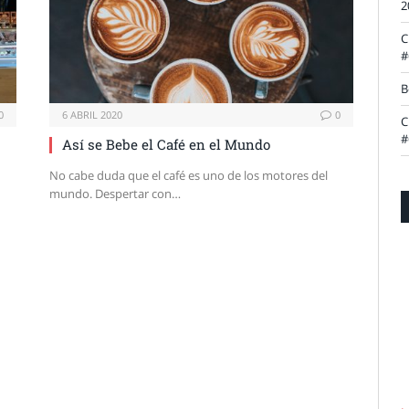
2
C
#
B
0
6 ABRIL 2020
0
C
#
Así se Bebe el Café en el Mundo
No cabe duda que el café es uno de los motores del
mundo. Despertar con…