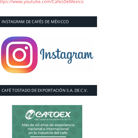
ttps://www.youtube.com/CafesDeMexico
INSTAGRAM DE CAFÉS DE MÉXICCO
CAFÉ TOSTADO DE EXPORTACIÓN S.A. DE C.V.