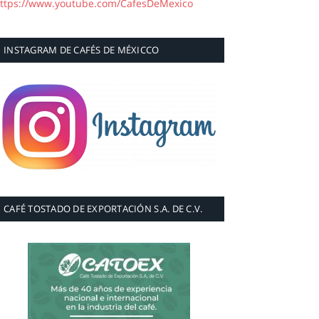
ttps://www.youtube.com/CafesDeMexico
INSTAGRAM DE CAFÉS DE MÉXICCO
CAFÉ TOSTADO DE EXPORTACIÓN S.A. DE C.V.