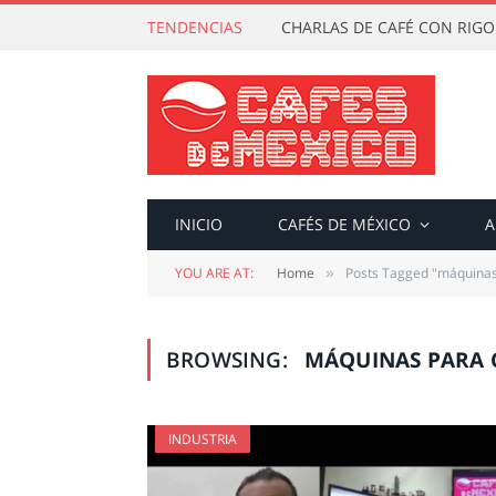
TENDENCIAS
CHARLAS DE CAFÉ CON RIG
INICIO
CAFÉS DE MÉXICO
A
YOU ARE AT:
Home
Posts Tagged "máquinas
»
BROWSING:
MÁQUINAS PARA 
INDUSTRIA