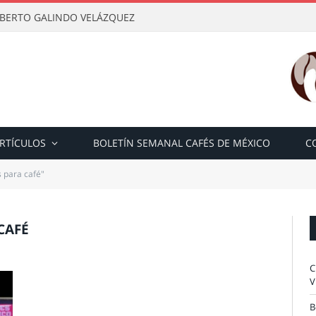
OBERTO GALINDO VELÁZQUEZ
RTÍCULOS
BOLETÍN SEMANAL CAFÉS DE MÉXICO
C
 para café"
CAFÉ
C
V
B