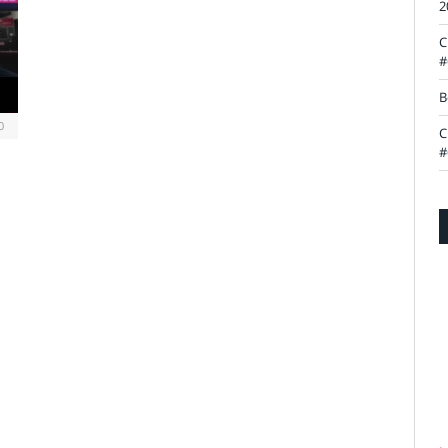
2
C
#
B
0
C
#