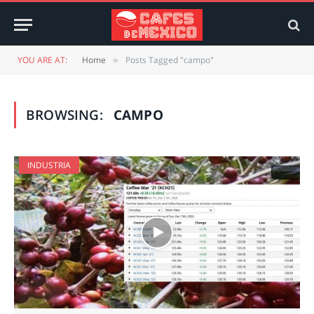
YOU ARE AT:
Home
Posts Tagged "campo"
»
BROWSING:
CAMPO
INDUSTRIA