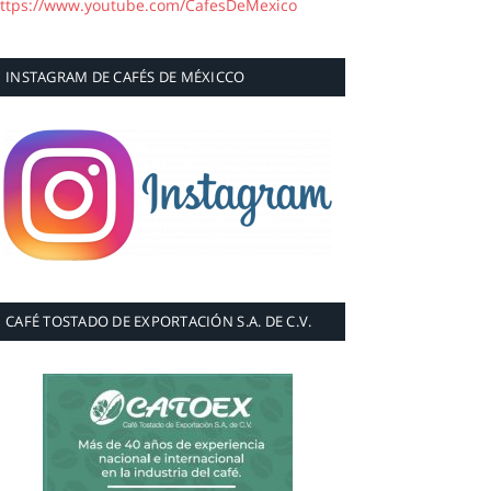
ttps://www.youtube.com/CafesDeMexico
INSTAGRAM DE CAFÉS DE MÉXICCO
CAFÉ TOSTADO DE EXPORTACIÓN S.A. DE C.V.