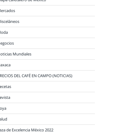
ercados
isceláneos
oda
egocios
oticias Mundiales
axaca
RECIOS DEL CAFÉ EN CAMPO (NOTICIAS)
ecetas
evista
oya
alud
aza de Excelencia México 2022