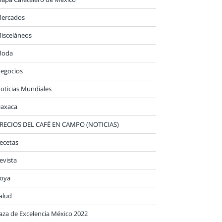
ercados
isceláneos
oda
egocios
oticias Mundiales
axaca
RECIOS DEL CAFÉ EN CAMPO (NOTICIAS)
ecetas
evista
oya
alud
aza de Excelencia México 2022