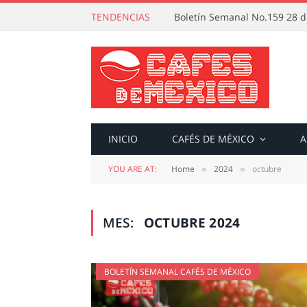
TENDENCIAS
Boletín Semanal No.159 28 de
INICIO
CAFÉS DE MÉXICO
A
YOU ARE AT:
Home
2024
octubre
»
»
MES:
OCTUBRE 2024
BOLETÍN SEMANAL CAFÉS DE MÉXICO