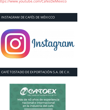
ttps://www.youtube.com/CafesDeMexico
INSTAGRAM DE CAFÉS DE MÉXICCO
CAFÉ TOSTADO DE EXPORTACIÓN S.A. DE C.V.