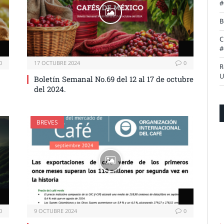
#
B
C
#
0
17 OCTUBRE 2024
0
R
U
Boletín Semanal No.69 del 12 al 17 de octubre
del 2024.
BREVES
0
9 OCTUBRE 2024
0