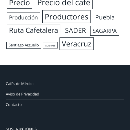
Precio del café
Precio
Productores
Puebla
Producción
Ruta Cafetalera
SADER
SAGARPA
Veracruz
Santiago Arguello
suaves
Cafés de México
Aviso de Privacidad
Contacto
SUSCRIPCIONES