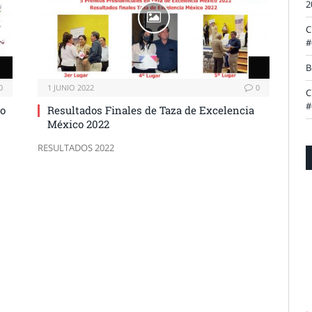
2
C
#
B
0
1 JUNIO 2022
0
C
#
yo
Resultados Finales de Taza de Excelencia
México 2022
RESULTADOS 2022